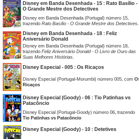
Disney em Banda Desenhada - 15 : Rato Basílio -
O Grande Mestre dos Detectives
Disney em Banda Desenhada (Portugal) número 15,
trazendo
Rato Basílio - O Grande Mestre dos Detectives
.
Disney em Banda Desenhada - 18 : Feliz
Aniversário Donald
Disney em Banda Desenhada (Portugal) número 18,
trazendo
Feliz Aniversário Donald - O Livro de Ouro das
Suas Melhores Histórias
.
Disney Especial - 005 : Os Ricaços
Disney Especial (Portugal-Morumbi) número 005, com
O
Ricaços
Disney Especial (Goody) - 06 : Tio Patinhas vs
Patacôncio
Disney Especial (Portugal-Goody) número 06, trazendo
Tio Patinhas vs Patacôncio
Disney Especial (Goody) - 10 : Detetives